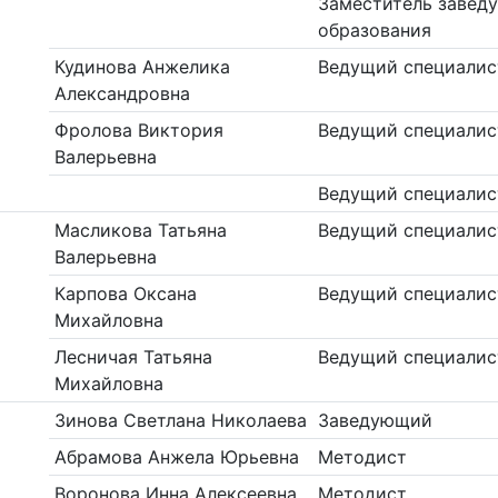
Заместитель завед
образования
Кудинова Анжелика
Ведущий специалис
Александровна
Фролова Виктория
Ведущий специалис
Валерьевна
Ведущий специалис
Масликова Татьяна
Ведущий специалис
Валерьевна
Карпова Оксана
Ведущий специалис
Михайловна
Лесничая Татьяна
Ведущий специалис
Михайловна
Зинова Светлана Николаева
Заведующий
Абрамова Анжела Юрьевна
Методист
Воронова Инна Алексеевна
Методист