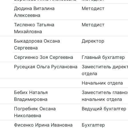
Дюдина Виталина
Методист
Алексеевна
Тисленко Татьяна
Методист
Михайловна
Быкадорова Оксана
Директор
Сергеевна
Сергиенко Зоя Сергеевна
Главный бухгалтер
Русецкая Ольга Руслановна
Заместитель директ
отдела
Начальник отдела
Бебих Наталья
Заместитель главно
Владимировна
начальник отдела
Погребняк Оксана
Ведущий бухгалтер
Николаевна
Фисенко Ирина Ивановна
Бухгалтер